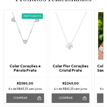
FRETE GRÁTIS
Colar Corações e
Colar Flor Corações
Colar
Pérola Prata
Cristal Prata
Santo
R$380,00
R$249,00
6
x de
R$63,33
sem juros
4
x de
R$62,25
sem juros
6
x d
COMPRAR
COMPRAR
C