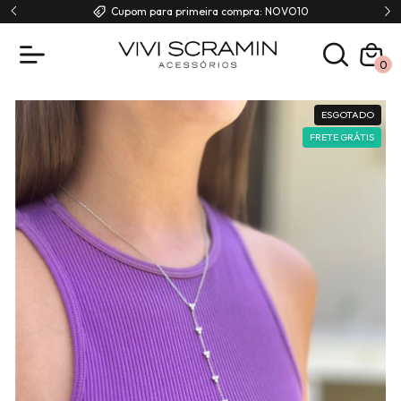
00
Cupom para primeira compra: NOVO10
0
ESGOTADO
FRETE GRÁTIS