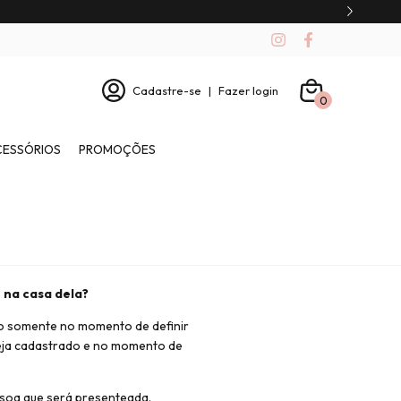
Cadastre-se
|
Fazer login
0
CESSÓRIOS
PROMOÇÕES
 na casa dela?
ço somente no momento de definir
seja cadastrado e no momento de
ssoa que será presenteada.