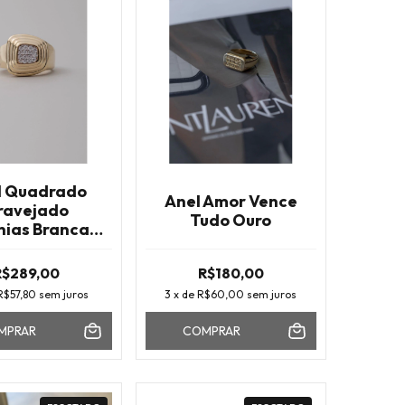
l Quadrado
Anel Amor Vence
ravejado
Tudo Ouro
nias Brancas
Ouro
R$289,00
R$180,00
R$57,80
sem juros
3
x de
R$60,00
sem juros
MPRAR
COMPRAR