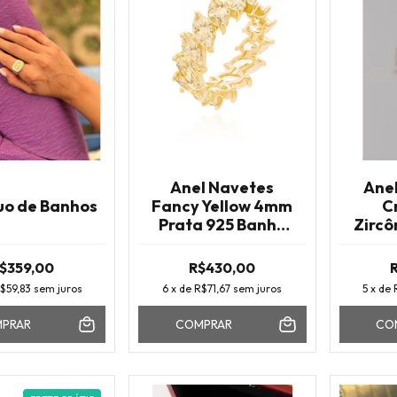
Anel Navetes
Ane
uo de Banhos
Fancy Yellow 4mm
C
Prata 925 Banho
Zircô
Ouro
$359,00
R$430,00
$59,83
sem juros
6
x de
R$71,67
sem juros
5
x de
PRAR
COMPRAR
CO