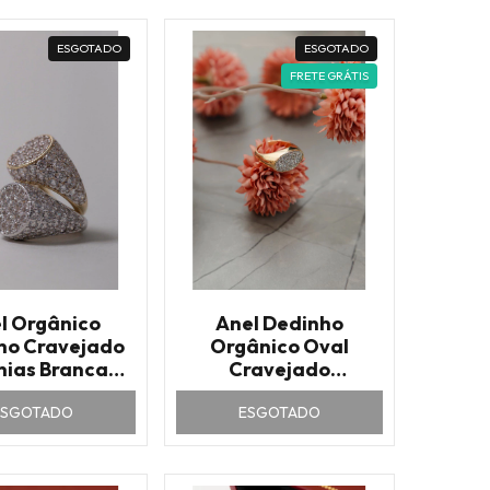
ESGOTADO
ESGOTADO
FRETE GRÁTIS
l Orgânico
Anel Dedinho
ho Cravejado
Orgânico Oval
nias Brancas
Cravejado
Ouro
Zircônias Brancas
ESGOTADO
ESGOTADO
Ouro