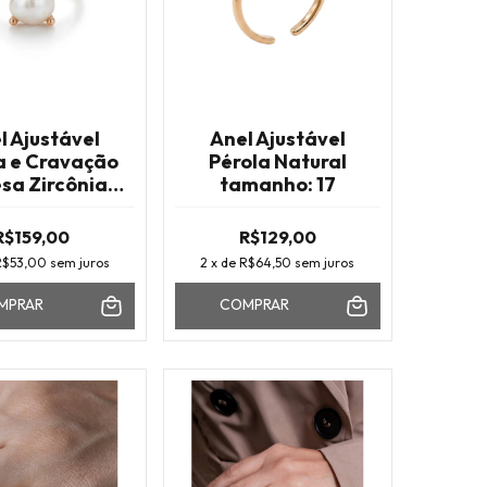
l Ajustável
Anel Ajustável
a e Cravação
Pérola Natural
esa Zircônia
tamanho: 17
ista Verde
nho Ouro
R$159,00
R$129,00
R$53,00
sem juros
2
x de
R$64,50
sem juros
MPRAR
COMPRAR