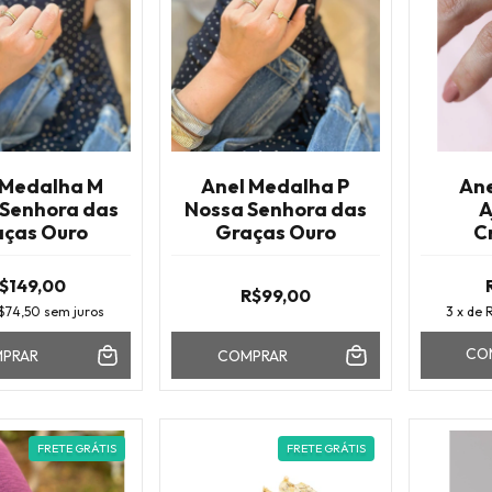
 Medalha M
Anel Medalha P
Ane
 Senhora das
Nossa Senhora das
A
ças Ouro
Graças Ouro
C
Zircô
$149,00
R$99,00
$74,50
sem juros
3
x de
CO
PRAR
COMPRAR
FRETE GRÁTIS
FRETE GRÁTIS