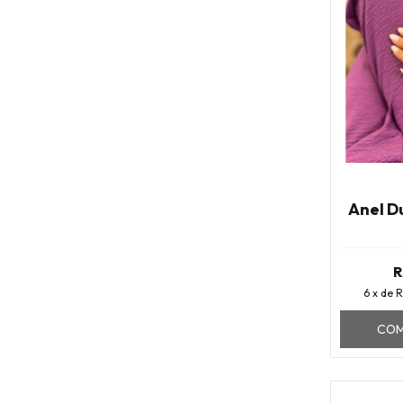
Anel D
R
6
x de
R
COM