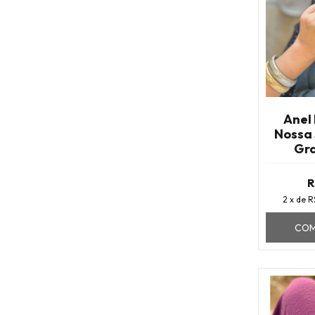
Anel
Nossa
Gra
R
2
x de
R
COM