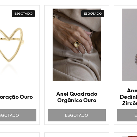
ESGOTADO
ESGOTADO
Ane
Anel Quadrado
Coração Ouro
Dedin
Orgânico Ouro
Zircô
SGOTADO
ESGOTADO