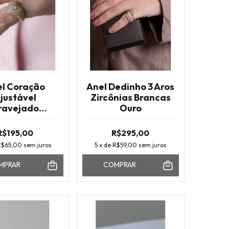
l Coração
Anel Dedinho 3 Aros
justável
Zircônias Brancas
ravejado
Ouro
nias Brancas
Ouro
R$195,00
R$295,00
R$65,00
sem juros
5
x de
R$59,00
sem juros
MPRAR
COMPRAR