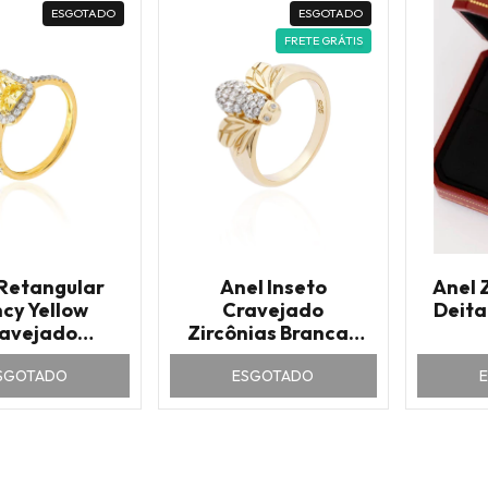
ESGOTADO
ESGOTADO
FRETE GRÁTIS
 Retangular
Anel Inseto
Anel 
cy Yellow
Cravejado
Deita
avejado
Zircônias Brancas
nias Brancas
Prata 925 Banho
SGOTADO
ESGOTADO
Ouro