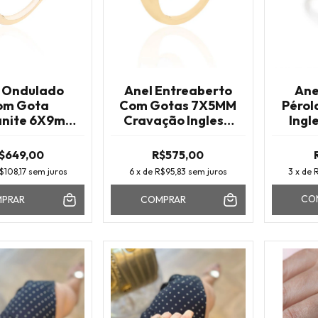
 Ondulado
Anel Entreaberto
Ane
om Gota
Com Gotas 7X5MM
Pérol
anite 6X9mm
Cravação Inglesa
Ingl
Ouro
Ouro
Amet
Ba
$649,00
R$575,00
$108,17
sem juros
6
x de
R$95,83
sem juros
3
x de
CO
PRAR
COMPRAR