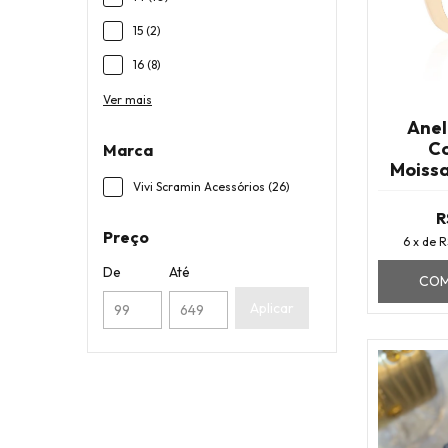
15 (2)
16 (8)
Ver mais
Anel
C
Marca
Moiss
Vivi Scramin Acessórios (26)
R
Preço
6
x de
R
De
Até
COM
Aplicar