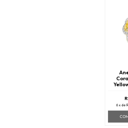
Ane
Cora
Yello
Zircô
R
6
x de
R
COM