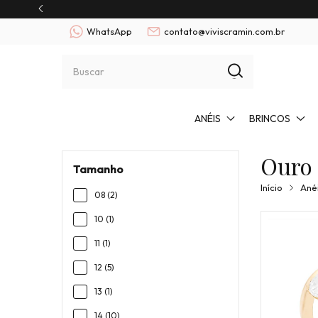
eira compra: NOVO10
WhatsApp
contato@viviscramin.com.br
ANÉIS
BRINCOS
Ouro
Tamanho
Início
Ané
08 (2)
10 (1)
11 (1)
12 (5)
13 (1)
14 (10)