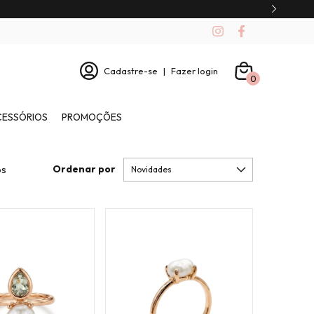
10% OFF em compras no PIX
Cadastre-se
|
Fazer login
0
CESSÓRIOS
PROMOÇÕES
Ordenar por
os