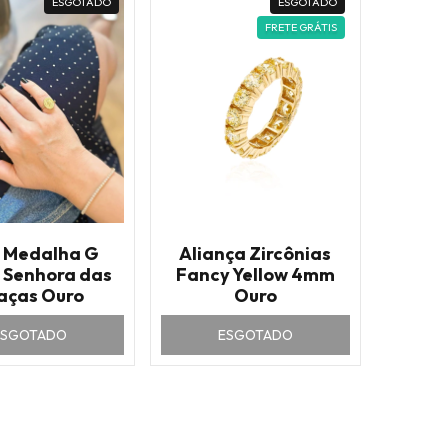
ESGOTADO
ESGOTADO
FRETE GRÁTIS
 Medalha G
Aliança Zircônias
 Senhora das
Fancy Yellow 4mm
aças Ouro
Ouro
ESGOTADO
ESGOTADO