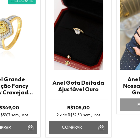
FRETE GRÁTIS
l Grande
Anel
Anel Gota Deitada
ção Fancy
Nossa
Ajustável Ouro
w Cravejado
Gr
nias Brancas
Ouro
$349,00
R$105,00
$58,17
sem juros
2
x de
R$52,50
sem juros
COMPRAR
PRAR