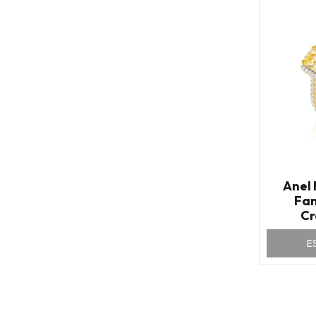
Anel
Fan
Cr
Zircô
E