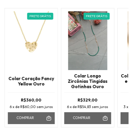
FRETE GRÁTIS
FRETE GRÁTIS
Colar Longo
Colar
Colar Coração Fancy
Zircônias Tingidas
e C
Yellow Ouro
Gotinhas Ouro
R$360,00
R$329,00
6
x de
R$60,00
sem juros
6
x de
R$54,83
sem juros
3
x d
COMPRAR
COMPRAR
C