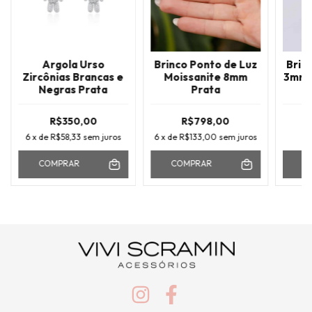
Argola Urso
Brinco Ponto de Luz
Brin
Zircônias Brancas e
Moissanite 8mm
3mm 
Negras Prata
Prata
R$350,00
R$798,00
6
x de
R$58,33
sem juros
6
x de
R$133,00
sem juros
COMPRAR
COMPRAR
C