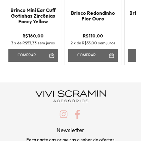
Brinco Mini Ear Cuff
Brinco Redondinho
Brin
Gotinhas Zircônias
Flor Ouro
Fancy Yellow
R$160,00
R$110,00
3
x de
R$53,33
sem juros
2
x de
R$55,00
sem juros
COMPRAR
COMPRAR
C
Newsletter
Faça parte das primeiras a saber de ofertas