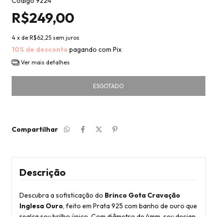
Código
9224
R$249,00
4
x de
R$62,25
sem juros
10% de desconto
pagando com Pix
Ver mais detalhes
Compartilhar
Descrição
Descubra a sofisticação do
Brinco Gota Cravação
Inglesa Ouro
, feito em Prata 925 com banho de ouro que
realça seu brilho único. Com diâmetro de 4mm, seu design