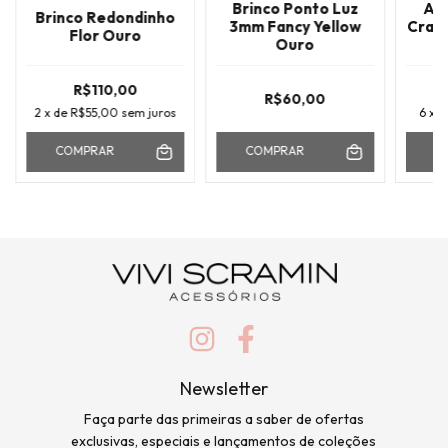
Brinco Ponto Luz
Arg
Brinco Redondinho
3mm Fancy Yellow
Crave
Flor Ouro
Ouro
B
R$110,00
R$60,00
2
x de
R$55,00
sem juros
6
x 
COMPRAR
COMPRAR
C
Newsletter
Faça parte das primeiras a saber de ofertas
exclusivas, especiais e lançamentos de coleções