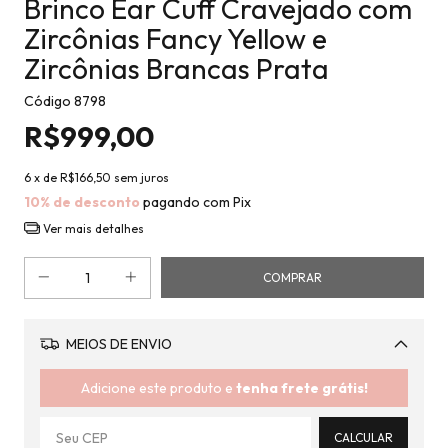
Brinco Ear Cuff Cravejado com
Zircônias Fancy Yellow e
Zircônias Brancas Prata
Código
8798
R$999,00
6
x de
R$166,50
sem juros
10% de desconto
pagando com Pix
Ver mais detalhes
MEIOS DE ENVIO
Alterar CEP
Adicione este produto e
tenha frete grátis!
CALCULAR