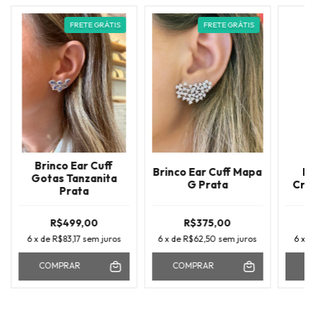
FRETE GRÁTIS
FRETE GRÁTIS
Brinco Ear Cuff
Brinco Ear Cuff Mapa
Br
Gotas Tanzanita
G Prata
Cri
Prata
R$499,00
R$375,00
6
x de
R$83,17
sem juros
6
x de
R$62,50
sem juros
6
x 
COMPRAR
COMPRAR
C