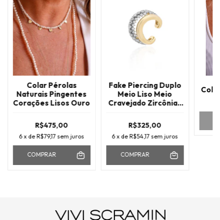
Colar Pérolas
Fake Piercing Duplo
Colar
Naturais Pingentes
Meio Liso Meio
Corações Lisos Ouro
Cravejado Zircônias
Brancas Ouro
R$475,00
R$325,00
6
x de
R$79,17
sem juros
6
x de
R$54,17
sem juros
COMPRAR
COMPRAR