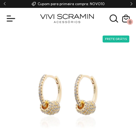
00
Cupom para primeira compra: NOVO10
0
FRETE GRÁTIS