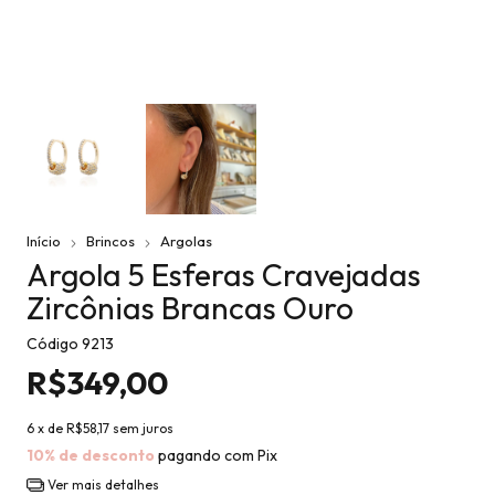
Início
Brincos
Argolas
Argola 5 Esferas Cravejadas
Zircônias Brancas Ouro
Código
9213
R$349,00
6
x de
R$58,17
sem juros
10% de desconto
pagando com Pix
Ver mais detalhes